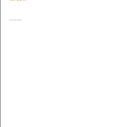
---------